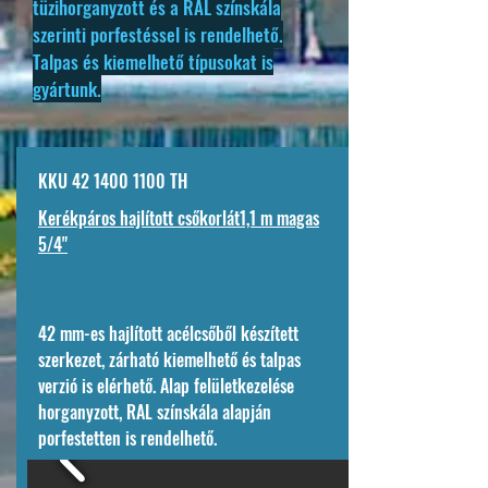
tüzihorganyzott és a RAL színskála
szerinti porfestéssel is rendelhető.
Talpas és kiemelhető
típusokat is
gyártunk.
KKU
42 1400 1100
TH
Kerékpáros hajlított csőkorlát
1,1 m magas
5/4"
42 mm-es hajlított acélcsőből készített
szerkezet, zárható kiemelhető és talpas
verzió is elérhető. Alap felületkezelése
horganyzott, RAL színskála alapján
porfestetten is rendelhető.