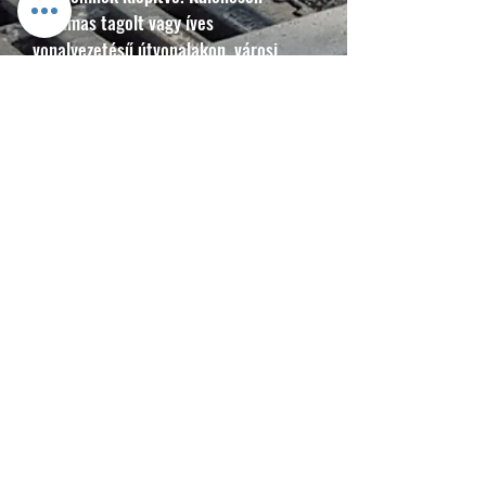
alkalmas tagolt vagy íves
vonalvezetésű útvonalakon, városi
környezetben, illetve hosszú, enyhe
emelkedők mellett. Kiemelhető és
talpas kivitelben is elérhető.
T
elepítés:
Monolit beton alapozá
ssal vagy
magfúrásos technológiával.
Kiemelhető verzió esetén egy-egy
hüvely kerül a földfelszín alá. Talpas
verziója tokrögzítő- vagy alapcsavarral
telepíthető.
*Az árak tájékoztató jellegűek, a
változtatás jogát fenntartjuk. Az árak az
alapanyagárak, illetve a megrendelt