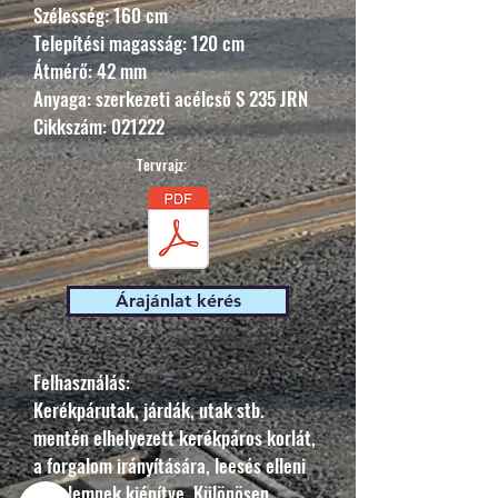
Szélesség: 160 cm
Telepítési maga
sság: 120 cm
Átmérő: 42 mm
Anyaga: szerkezeti acélcső S 235 JRN
Cikkszám: 021222
Tervrajz:
Árajánlat kérés
Felhasználás:
Kerékpárutak, járdák, utak stb.
mentén elhelyezett kerékpáros korlát,
a forgalom irányítására, leesés elleni
védelemnek kiépítve. Különösen