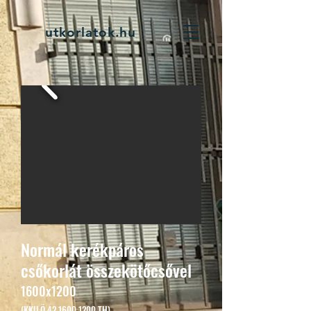
utkorlatok.hu
Normál kerékpáros
csőkorlát összekötőcsővel
1600x1200
(KKU
Ö
42 1600 1200
TH)