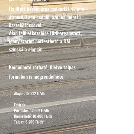
Hajlított kerékpáros csőkorlát 42 mm
átmérőjű acélcsőből, azonos méretű
összekötőcsővel.
Alap felületkezelése tüzihorganyzott,
igény szerint porfesthető a RAL
színskála alapján.
Kiemelhető zárható, illetve talpas
formában is megrendelhető.
Alapár: 39.232 Ft/db
Felárak
:
Porfestés: 12.052 Ft/db
Kiemelhető: 10.400 Ft/db
Talpas: 6.200 Ft/db*