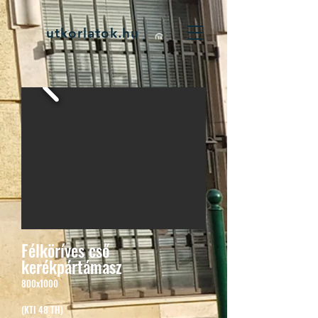
utkorlatok.hu
Félköríves cső
kerékpártámasz
800x1000
(KTI 48
TH
)