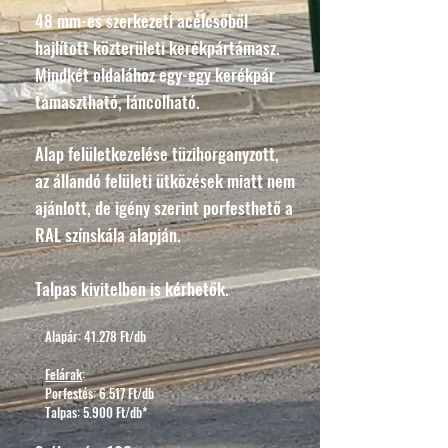
48 mm-es szerkezeti acélcsőből
hajlított közterületi kerékpártámasz.
Mindkét oldalához egy-egy kerékpár
támasztható, láncolható.
Alap felületkezelése tüzihorganyzott,
az állandó felületi ütközések miatt nem
ajánlott, de igény szerint porfesthető a
RAL színskála alapján.
Talpas kivitelben is kérhetők.
Alapár: 41.278 Ft/db
Felárak
:
Porfestés: 6.517 Ft/db
Talpas: 5.900 Ft/db*