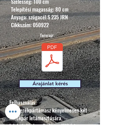
Szélesség: 100 cm
Telepítési magasság: 80 cm
Anyaga: szögacél S 235 JRN
Cikkszám: 050922
Tervrajz:
Árajánlat kérés
Felhasználás:
Egy kerékpártámasz kényelmesen két
kerékpár letámasztására,
lelakatolására alkalmas. Kültéri
felhasználásra magán területen, városi