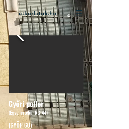
utkorlatok.hu
Győri poller
(Egyenértékű: RG-44)
(GYÖP 60)