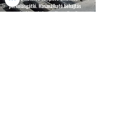
parkolásgátló. Használható behajtás
megakadályozására is. Kiemelhető,
kitekerhető verziójával biztosítható az
elzárt terület megnyítása arra jogosult
járművek előtt (pl. hatósági-
közszolgálati járművek, áruszállítás).
T
elepítés:
Monolit beton alapozá
ssal vagy
magfúrásos technológiával.
Kiemelhető és kitekerhető verzió
esetén egy hüvely kerül a földfelszín
alá. Talpas verziója tokrögzítő- vagy
alapcsavarral telepíthető.
*Az árak tájékoztató jellegűek, a
változtatás jogát fenntartjuk. Az árak az
alapanyagárak, illetve a megrendelt