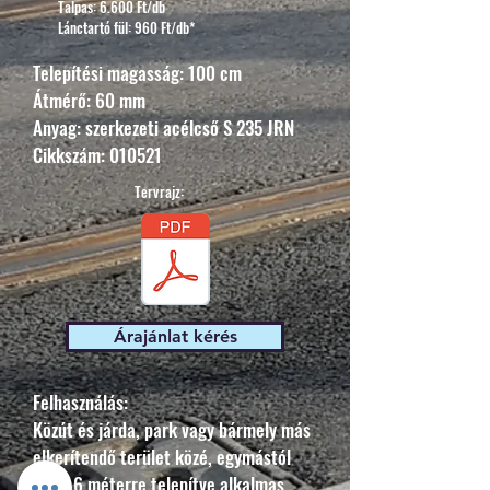
Talpas: 6.600 Ft/db
Lánctartó fül: 960 Ft/db*
Telepítési magasság: 100 cm
Átmérő: 60 mm
Anyag:
szerkezeti acélcső S 235 JRN
Cikkszám: 010521
Tervrajz:
Árajánlat kérés
Felhasználás:
Közút és járda, park vagy bármely más
elkerítendő terület közé, egymástól
1,4-1,6 méterre telepítve alkalmas