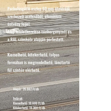
Parkolásgátló oszlop 60 mm átmérőjű
szerkezeti acélcsőből, alumínium
öntvény fejjel.
Alap felületkezelése tüzihorganyzott és
a RAL színskála alapján porfestett.
Kiemelhető, kitekerhető, talpas
formában is megrendelhető, lánctartó
fül szintén elérhető.
Alapár: 20.082 Ft/db
Felárak
:
Kiemelhető: 10.600 Ft/db
Kitekerhető: 19.300 Ft/db